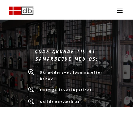
GODE GRUNDE
 TIL AT 
SAMARBEJDE MED OS:
Skræddersyet løsning efter 
behov
Hurtige leveringstider
Solidt netværk af 
underleverandører